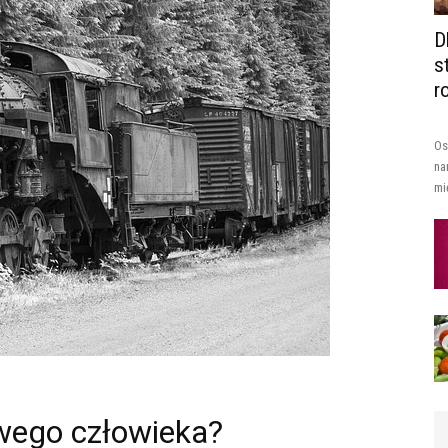
D
s
r
Os
na
mi
owego człowieka?