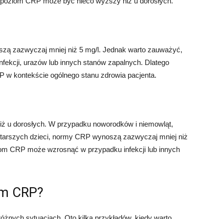
t poziom CRP może być nieco wyższy niż u dorosłych.
ą zazwyczaj mniej niż 5 mg/l. Jednak warto zauważyć,
ekcji, urazów lub innych stanów zapalnych. Dlatego
P w kontekście ogólnego stanu zdrowia pacjenta.
ż u dorosłych. W przypadku noworodków i niemowląt,
tarszych dzieci, normy CRP wynoszą zazwyczaj mniej niż
ziom CRP może wzrosnąć w przypadku infekcji lub innych
om CRP?
nych sytuacjach. Oto kilka przykładów, kiedy warto