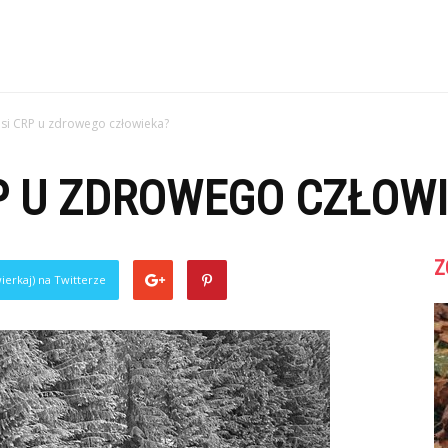
osi CRP u zdrowego człowieka?
P U ZDROWEGO CZŁOW
Z
ierkaj) na Twitterze