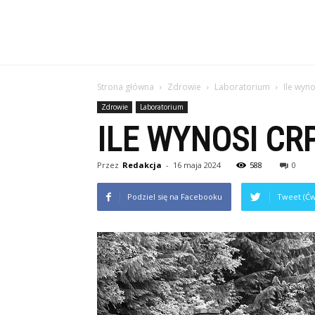
Strona główna
Zdrowie
Laboratorium
Ile wyn
Zdrowie
Laboratorium
ILE WYNOSI CR
Przez
Redakcja
-
16 maja 2024
588
0
Podziel się na Facebooku
Tweet (Ćw