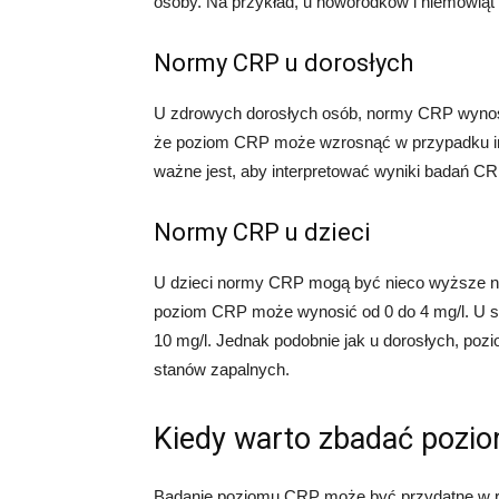
osoby. Na przykład, u noworodków i niemowlą
Normy CRP u dorosłych
U zdrowych dorosłych osób, normy CRP wynosz
że poziom CRP może wzrosnąć w przypadku inf
ważne jest, aby interpretować wyniki badań CR
Normy CRP u dzieci
U dzieci normy CRP mogą być nieco wyższe ni
poziom CRP może wynosić od 0 do 4 mg/l. U s
10 mg/l. Jednak podobnie jak u dorosłych, po
stanów zapalnych.
Kiedy warto zbadać pozi
Badanie poziomu CRP może być przydatne w róż