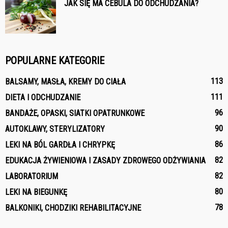
JAK SIĘ MA CEBULA DO ODCHUDZANIA?
POPULARNE KATEGORIE
113
BALSAMY, MASŁA, KREMY DO CIAŁA
111
DIETA I ODCHUDZANIE
96
BANDAŻE, OPASKI, SIATKI OPATRUNKOWE
90
AUTOKLAWY, STERYLIZATORY
86
LEKI NA BÓL GARDŁA I CHRYPKĘ
82
EDUKACJA ŻYWIENIOWA I ZASADY ZDROWEGO ODŻYWIANIA
82
LABORATORIUM
80
LEKI NA BIEGUNKĘ
78
BALKONIKI, CHODZIKI REHABILITACYJNE